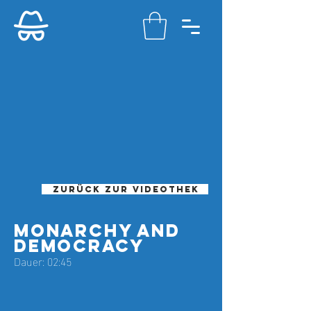
Zurück zur videothek
Monarchy and
democracy
Dauer: 02:45